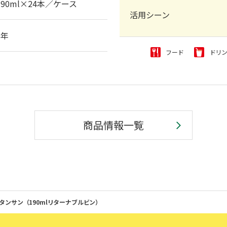
190ml×24本／ケース
活用シーン
1年
フード
ドリ
商品情報一覧
n タンサン（190mlリターナブルビン）